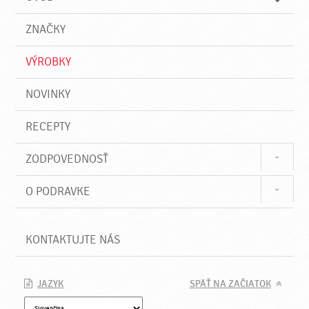
n
d
i
a
e
ZNAČKY
ť
VÝROBKY
NOVINKY
RECEPTY
ZODPOVEDNOSŤ
O PODRAVKE
KONTAKTUJTE NÁS
JAZYK
SPÄŤ NA ZAČIATOK