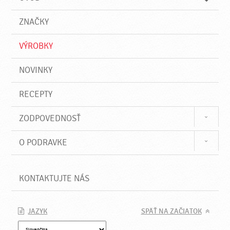
n
d
i
a
e
ZNAČKY
ť
VÝROBKY
NOVINKY
RECEPTY
ZODPOVEDNOSŤ
O PODRAVKE
KONTAKTUJTE NÁS
JAZYK
SPÄŤ NA ZAČIATOK