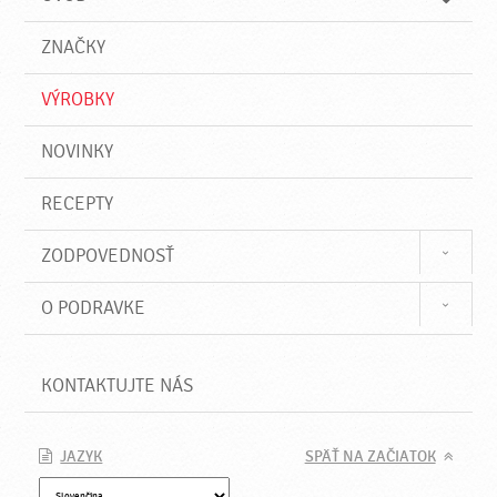
n
d
i
a
e
ZNAČKY
ť
VÝROBKY
NOVINKY
RECEPTY
ZODPOVEDNOSŤ
O PODRAVKE
KONTAKTUJTE NÁS
JAZYK
SPÄŤ NA ZAČIATOK