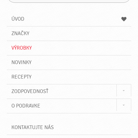
H
a
á
ľ
d
z
a
a
a
ÚVOD
n
d
i
a
e
ZNAČKY
ť
VÝROBKY
NOVINKY
RECEPTY
ZODPOVEDNOSŤ
O PODRAVKE
KONTAKTUJTE NÁS