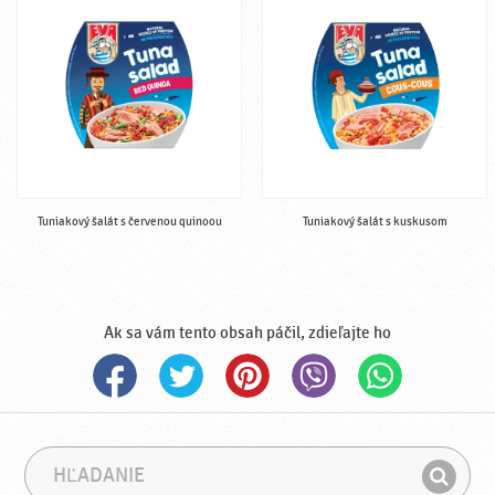
Tuniakový šalát s červenou quinoou
Tuniakový šalát s kuskusom
Ak sa vám tento obsah páčil, zdieľajte ho
H
F
ľ
r