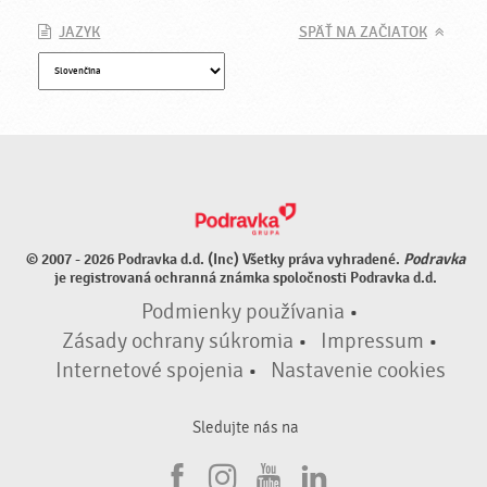
JAZYK
SPÄŤ NA ZAČIATOK
© 2007 - 2026 Podravka d.d. (Inc) Všetky práva vyhradené.
Podravka
je registrovaná ochranná známka spoločnosti Podravka d.d.
Podmienky používania
•
Zásady ochrany súkromia
•
Impressum
•
Internetové spojenia
•
Nastavenie cookies
Sledujte nás na
F
I
Y
L