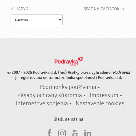
JAZYK
SPÄŤ NA ZAČIATOK
© 2007 - 2026 Podravka d.d. (Inc) Všetky práva vyhradené.
Podravka
je registrovaná ochranná známka spoločnosti Podravka d.d.
Podmienky používania
•
Zásady ochrany súkromia
•
Impressum
•
Internetové spojenia
•
Nastavenie cookies
Sledujte nás na
F
I
Y
L