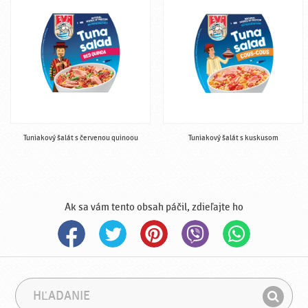
Tuniakový šalát s červenou quinoou
Tuniakový šalát s kuskusom
Ak sa vám tento obsah páčil, zdieľajte ho
H
F
ľ
r