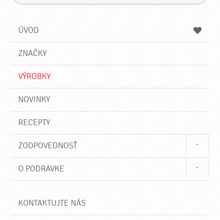
H
a
á
ľ
d
z
a
a
a
ÚVOD
n
d
i
a
e
ZNAČKY
ť
VÝROBKY
NOVINKY
RECEPTY
ZODPOVEDNOSŤ
O PODRAVKE
KONTAKTUJTE NÁS