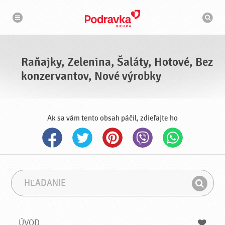
N
V
a
y
v
h
i
g
ľ
á
a
c
d
i
á
a
Raňajky, Zelenina, Šaláty, Hotové, Bez
v
a
konzervantov, Nové výrobky
č
Ak sa vám tento obsah páčil, zdieľajte ho
H
F
ľ
r
H
a
á
ľ
d
z
a
a
a
ÚVOD