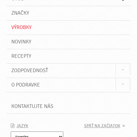
n
d
i
a
e
ZNAČKY
ť
VÝROBKY
NOVINKY
RECEPTY
ZODPOVEDNOSŤ
O PODRAVKE
KONTAKTUJTE NÁS
JAZYK
SPÄŤ NA ZAČIATOK