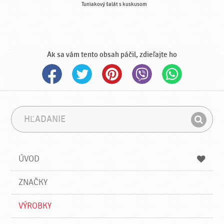
Tuniakový šalát s kuskusom
Ak sa vám tento obsah páčil, zdieľajte ho
H
F
ľ
r
H
a
á
ľ
d
z
a
a
a
ÚVOD
n
d
i
a
e
ZNAČKY
ť
VÝROBKY