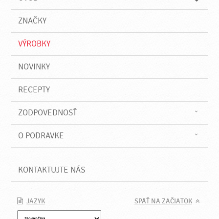
n
d
i
a
e
ZNAČKY
ť
VÝROBKY
NOVINKY
RECEPTY
ZODPOVEDNOSŤ
O PODRAVKE
KONTAKTUJTE NÁS
JAZYK
SPÄŤ NA ZAČIATOK