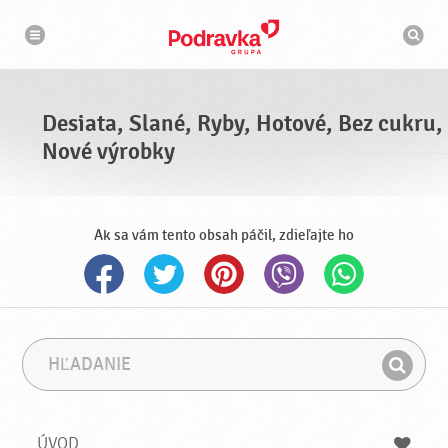
N
V
a
y
v
h
i
g
ľ
á
a
c
d
i
á
a
Desiata, Slané, Ryby, Hotové, Bez cukru,
v
a
Nové výrobky
č
Ak sa vám tento obsah páčil, zdieľajte ho
H
F
ľ
r
H
a
á
ľ
d
z
a
a
a
ÚVOD