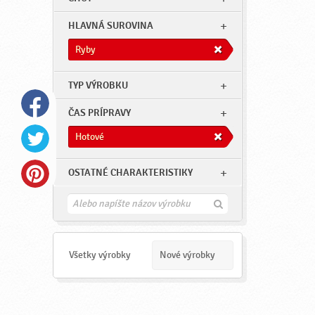
HLAVNÁ SUROVINA
Ryby
TYP VÝROBKU
ČAS PRÍPRAVY
Hotové
OSTATNÉ CHARAKTERISTIKY
H
ľ
a
d
a
Všetky výrobky
Nové výrobky
ť