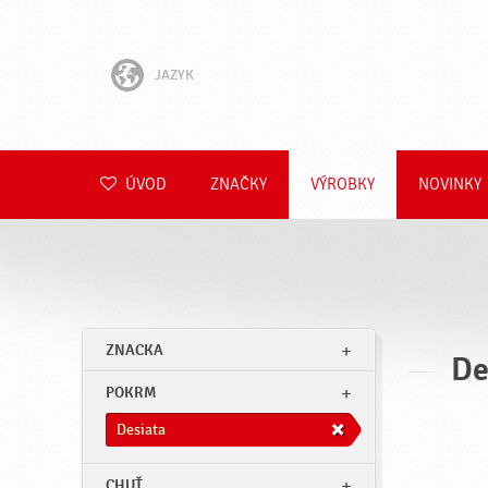
JAZYK
English
Hrvatski
ÚVOD
ZNAČKY
VÝROBKY
NOVINKY
Slovenščina
Čeština
Polski
ZNACKA
De
Română
POKRM
Deutsch
Desiata
CHUŤ