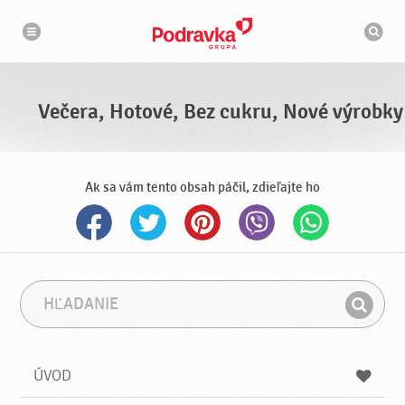
N
V
a
y
v
h
i
g
ľ
á
a
c
d
i
á
a
Večera, Hotové, Bez cukru, Nové výrobky
v
a
č
Ak sa vám tento obsah páčil, zdieľajte ho
H
F
ľ
r
H
a
á
ľ
d
z
a
a
a
ÚVOD
n
d
i