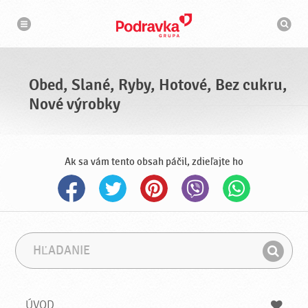
N
V
a
y
v
h
i
g
ľ
á
a
c
d
i
á
a
Obed, Slané, Ryby, Hotové, Bez cukru,
v
a
Nové výrobky
č
Ak sa vám tento obsah páčil, zdieľajte ho
H
F
ľ
r
H
a
á
ľ
d
z
a
a
a
ÚVOD