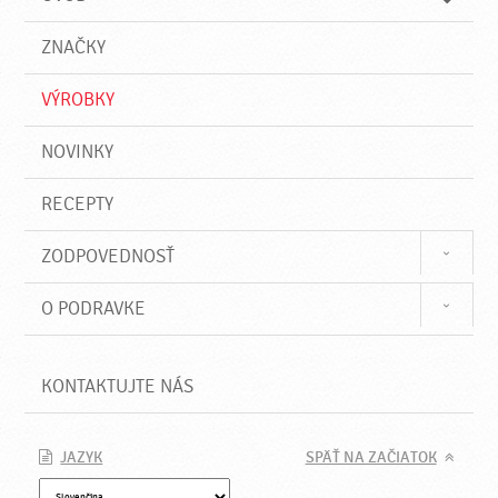
n
d
i
a
e
ZNAČKY
ť
VÝROBKY
NOVINKY
RECEPTY
ZODPOVEDNOSŤ
O PODRAVKE
KONTAKTUJTE NÁS
JAZYK
SPÄŤ NA ZAČIATOK