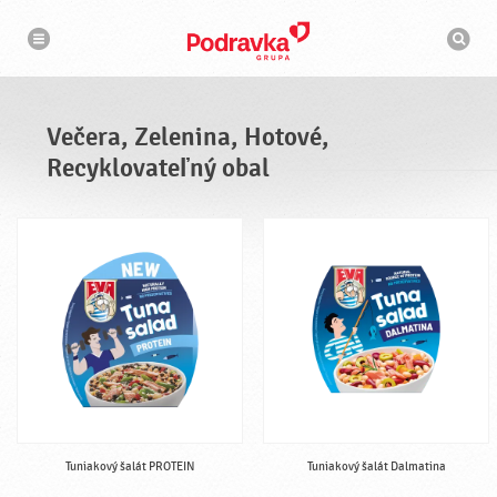
N
V
a
y
v
h
i
g
ľ
á
a
c
d
i
á
a
Večera, Zelenina, Hotové,
v
a
Recyklovateľný obal
č
Tuniakový šalát PROTEIN
Tuniakový šalát Dalmatina