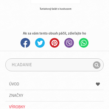
Tuniakový šalát s kuskusom
Ak sa vám tento obsah páčil, zdieľajte ho
H
F
ľ
r
H
a
á
ľ
d
z
a
a
a
ÚVOD
n
d
i
a
e
ZNAČKY
ť
VÝROBKY