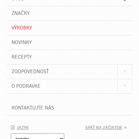
n
d
i
a
e
ZNAČKY
ť
VÝROBKY
NOVINKY
RECEPTY
ZODPOVEDNOSŤ
O PODRAVKE
KONTAKTUJTE NÁS
JAZYK
SPÄŤ NA ZAČIATOK