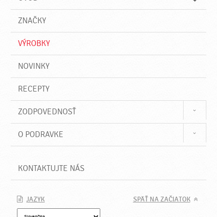
n
d
i
a
e
ZNAČKY
ť
VÝROBKY
NOVINKY
RECEPTY
ZODPOVEDNOSŤ
O PODRAVKE
KONTAKTUJTE NÁS
JAZYK
SPÄŤ NA ZAČIATOK