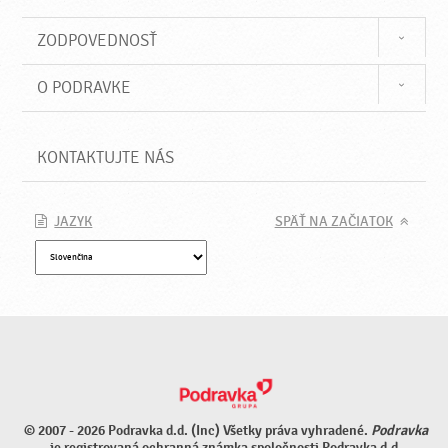
ZODPOVEDNOSŤ
O PODRAVKE
KONTAKTUJTE NÁS
JAZYK
SPÄŤ NA ZAČIATOK
© 2007 - 2026 Podravka d.d. (Inc) Všetky práva vyhradené.
Podravka
je registrovaná ochranná známka spoločnosti Podravka d.d.