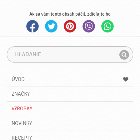
Ak sa vám tento obsah páčil, zdieľajte ho
H
F
ľ
r
H
a
á
ľ
d
z
a
a
a
ÚVOD
n
d
i
a
e
ZNAČKY
ť
VÝROBKY
NOVINKY
RECEPTY