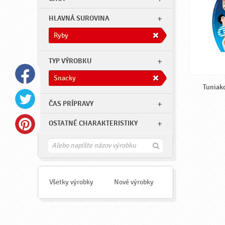
HLAVNÁ SUROVINA
Ryby
TYP VÝROBKU
Snacky
Tuniako
ČAS PRÍPRAVY
OSTATNÉ CHARAKTERISTIKY
H
ľ
a
d
a
Všetky výrobky
Nové výrobky
ť