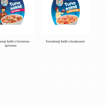
kový šalát s červenou
Tuniakový šalát s kuskusom
quinoou