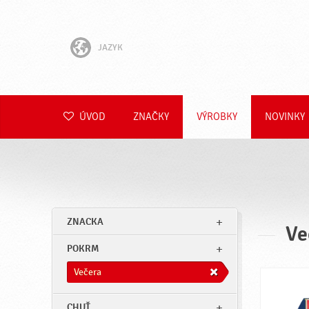
JAZYK
English
Hrvatski
ÚVOD
ZNAČKY
VÝROBKY
NOVINKY
Slovenščina
Čeština
Polski
ZNACKA
Ve
Română
POKRM
Deutsch
Večera
CHUŤ