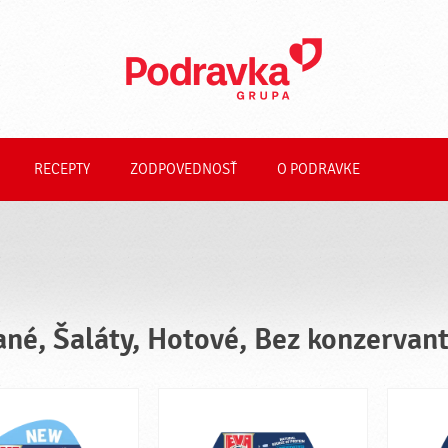
RECEPTY
ZODPOVEDNOSŤ
O PODRAVKE
ané, Šaláty, Hotové, Bez konzervan