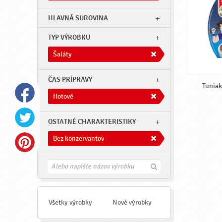
HLAVNÁ SUROVINA
TYP VÝROBKU
Šaláty
ČAS PRÍPRAVY
Tuniak
Hotové
OSTATNÉ CHARAKTERISTIKY
Bez konzervantov
H
ľ
a
d
a
Všetky výrobky
Nové výrobky
ť