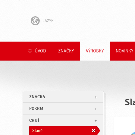
JAZYK
English
Hrvatski
ÚVOD
ZNAČKY
VÝROBKY
NOVINKY
Slovenščina
Čeština
Polski
ZNACKA
Sl
Română
POKRM
Deutsch
CHUŤ
Slané