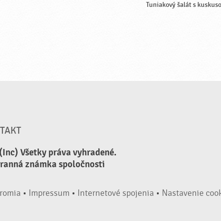
Tuniakový šalát s kuskus
TAKT
(Inc) Všetky práva vyhradené.
hranná známka spoločnosti
romia
•
Impressum
•
Internetové spojenia
•
Nastavenie coo