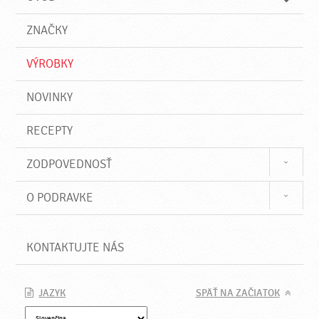
n
d
i
a
e
ZNAČKY
ť
VÝROBKY
NOVINKY
RECEPTY
ZODPOVEDNOSŤ
O PODRAVKE
KONTAKTUJTE NÁS
JAZYK
SPÄŤ NA ZAČIATOK