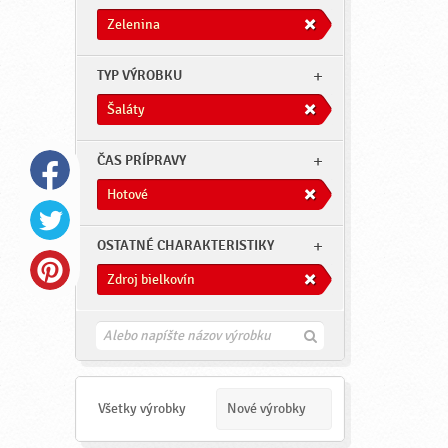
Zelenina
TYP VÝROBKU
Šaláty
ČAS PRÍPRAVY
Hotové
OSTATNÉ CHARAKTERISTIKY
Zdroj bielkovín
H
ľ
a
d
a
Všetky výrobky
Nové výrobky
ť