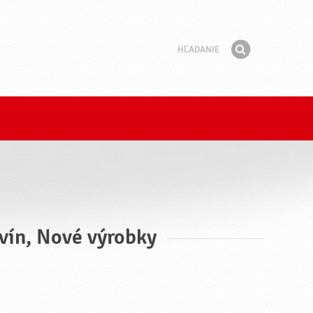
Hľadanie
Fráza
Hľadať
ovín, Nové výrobky