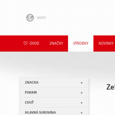
JAZYK
English
Hrvatski
ÚVOD
ZNAČKY
VÝROBKY
NOVINKY
Slovenščina
Čeština
Polski
ZNACKA
Ze
Română
POKRM
Deutsch
CHUŤ
HLAVNÁ SUROVINA