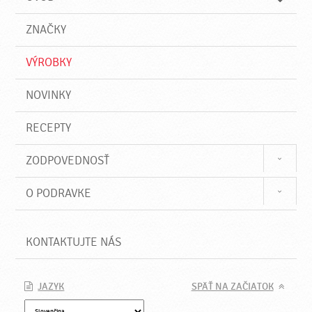
n
d
i
a
e
ZNAČKY
ť
VÝROBKY
NOVINKY
RECEPTY
ZODPOVEDNOSŤ
O PODRAVKE
KONTAKTUJTE NÁS
JAZYK
SPÄŤ NA ZAČIATOK