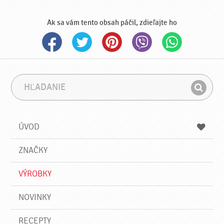
Ak sa vám tento obsah páčil, zdieľajte ho
H
F
ľ
r
H
a
á
ľ
d
z
a
a
a
ÚVOD
n
d
i
a
e
ZNAČKY
ť
VÝROBKY
NOVINKY
RECEPTY