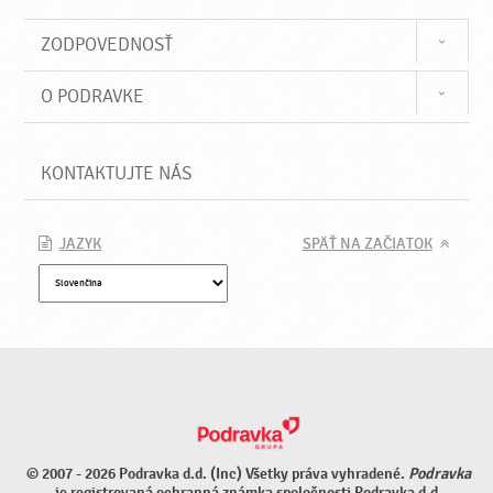
ZODPOVEDNOSŤ
O PODRAVKE
KONTAKTUJTE NÁS
JAZYK
SPÄŤ NA ZAČIATOK
© 2007 - 2026 Podravka d.d. (Inc) Všetky práva vyhradené.
Podravka
je registrovaná ochranná známka spoločnosti Podravka d.d.