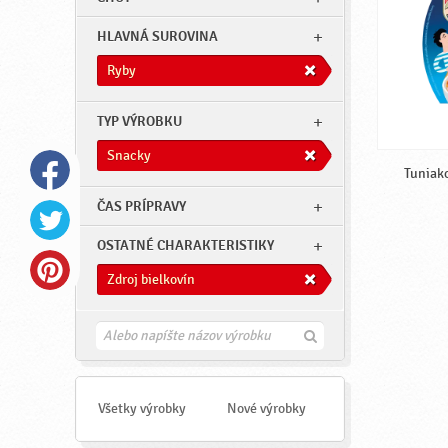
HLAVNÁ SUROVINA
Ryby
TYP VÝROBKU
Snacky
Tuniako
ČAS PRÍPRAVY
OSTATNÉ CHARAKTERISTIKY
Zdroj bielkovín
H
ľ
a
d
a
Všetky výrobky
Nové výrobky
ť