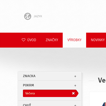
JAZYK
English
Hrvatski
ÚVOD
ZNAČKY
VÝROBKY
NOVINKY
Slovenščina
Čeština
Polski
ZNACKA
Ve
Română
POKRM
Deutsch
Večera
CHUŤ