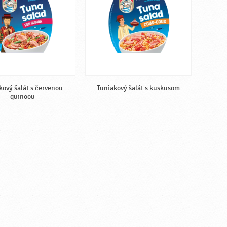
kový šalát s červenou
Tuniakový šalát s kuskusom
quinoou