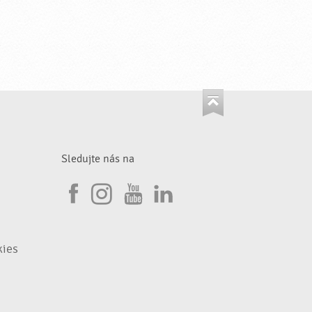
Sledujte nás na
I
F
n
Y
L
a
s
o
i
kies
c
t
u
n
e
a
T
k