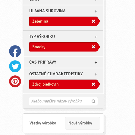
HLAVNÁ SUROVINA
Zelenina
TYP VÝROBKU
Snacky
ČAS PRÍPRAVY
OSTATNÉ CHARAKTERISTIKY
Zdroj bielkovín
H
ľ
a
d
a
Všetky výrobky
Nové výrobky
ť