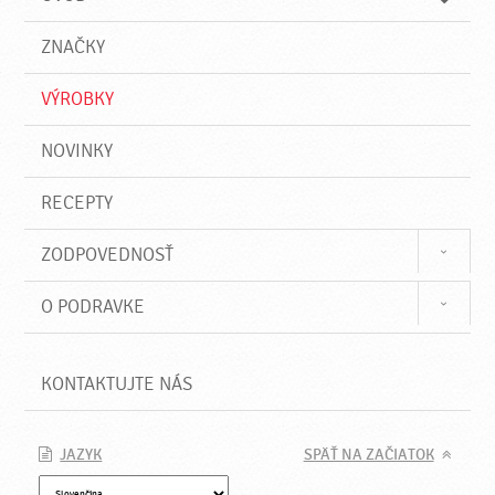
n
d
i
a
e
ZNAČKY
ť
VÝROBKY
NOVINKY
RECEPTY
ZODPOVEDNOSŤ
O PODRAVKE
KONTAKTUJTE NÁS
JAZYK
SPÄŤ NA ZAČIATOK