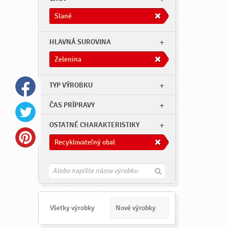
Slané
HLAVNÁ SUROVINA
Zelenina
TYP VÝROBKU
ČAS PRÍPRAVY
OSTATNÉ CHARAKTERISTIKY
Recyklovateľný obal
H
ľ
a
d
a
Všetky výrobky
Nové výrobky
ť