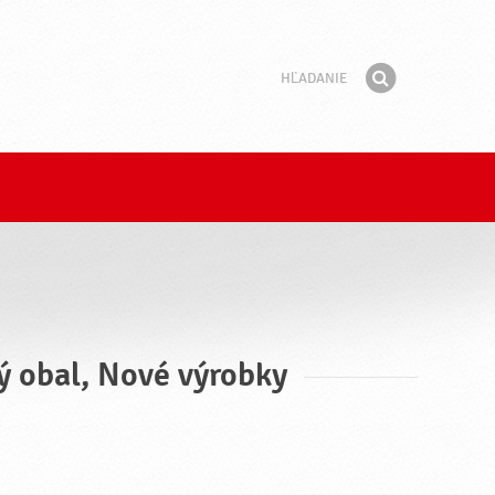
Hľadanie
Fráza
Hľadať
ý obal, Nové výrobky