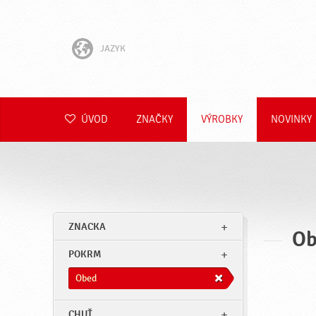
JAZYK
English
Hrvatski
ÚVOD
ZNAČKY
VÝROBKY
NOVINKY
Slovenščina
Čeština
Polski
ZNACKA
Ob
Română
POKRM
Deutsch
Obed
CHUŤ