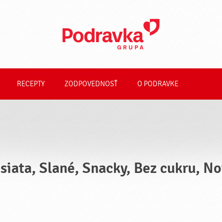
RECEPTY
ZODPOVEDNOSŤ
O PODRAVKE
siata, Slané, Snacky, Bez cukru, N