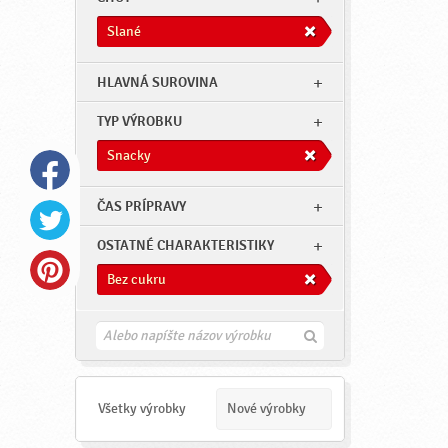
Slané
HLAVNÁ SUROVINA
TYP VÝROBKU
Snacky
ČAS PRÍPRAVY
OSTATNÉ CHARAKTERISTIKY
Bez cukru
H
ľ
a
d
a
Všetky výrobky
Nové výrobky
ť