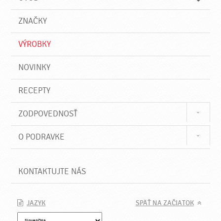
n
d
i
a
e
ZNAČKY
ť
VÝROBKY
NOVINKY
RECEPTY
ZODPOVEDNOSŤ
O PODRAVKE
KONTAKTUJTE NÁS
JAZYK
SPÄŤ NA ZAČIATOK