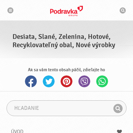
N
V
a
y
v
h
i
g
ľ
á
a
c
d
i
á
a
Desiata, Slané, Zelenina, Hotové,
v
a
Recyklovateľný obal, Nové výrobky
č
Ak sa vám tento obsah páčil, zdieľajte ho
H
F
ľ
r
H
a
á
ľ
d
z
a
a
a
ÚVOD