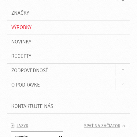
n
d
i
a
e
ZNAČKY
ť
VÝROBKY
NOVINKY
RECEPTY
ZODPOVEDNOSŤ
O PODRAVKE
KONTAKTUJTE NÁS
JAZYK
SPÄŤ NA ZAČIATOK