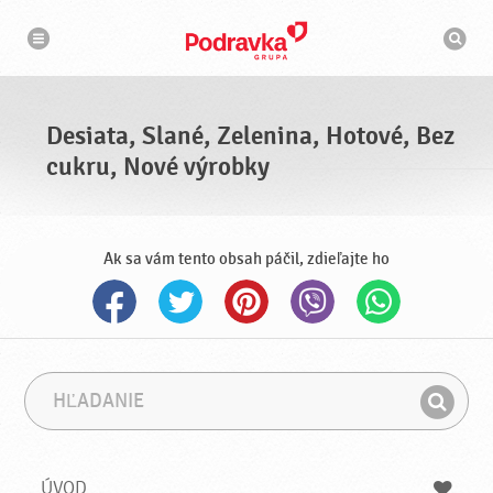
N
V
a
y
v
h
i
g
ľ
á
a
c
d
i
á
a
Desiata, Slané, Zelenina, Hotové, Bez
v
a
cukru, Nové výrobky
č
Ak sa vám tento obsah páčil, zdieľajte ho
H
F
ľ
r
H
a
á
ľ
d
z
a
a
a
ÚVOD