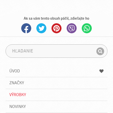
Ak sa vám tento obsah páčil, zdieľajte ho
H
F
ľ
r
H
a
á
ľ
d
z
a
a
a
ÚVOD
n
d
i
a
e
ZNAČKY
ť
VÝROBKY
NOVINKY