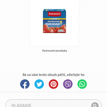
Pasírované paradajky
Ak sa vám tento obsah páčil, zdieľajte ho
H
F