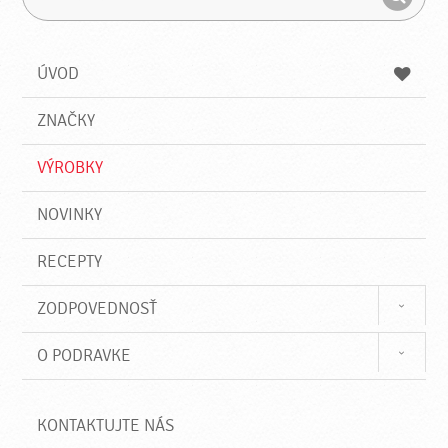
ľ
r
H
a
á
ľ
d
z
a
a
a
ÚVOD
n
d
i
a
e
ZNAČKY
ť
VÝROBKY
NOVINKY
RECEPTY
ZODPOVEDNOSŤ
O PODRAVKE
KONTAKTUJTE NÁS