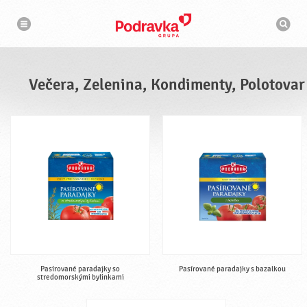
N
V
a
y
v
h
i
g
ľ
á
a
c
d
i
á
a
Večera, Zelenina, Kondimenty, Polotovar
v
a
č
Pasírované paradajky so
Pasírované paradajky s bazalkou
stredomorskými bylinkami