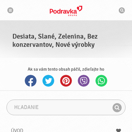
N
V
a
y
v
h
i
g
ľ
á
a
c
d
i
á
a
Desiata, Slané, Zelenina, Bez
v
a
konzervantov, Nové výrobky
č
Ak sa vám tento obsah páčil, zdieľajte ho
H
F
ľ
r
H
a
á
ľ
d
z
a
a
a
ÚVOD