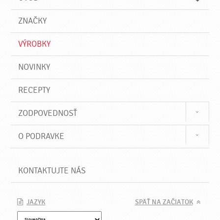
n
d
i
a
e
ZNAČKY
ť
VÝROBKY
NOVINKY
RECEPTY
ZODPOVEDNOSŤ
O PODRAVKE
KONTAKTUJTE NÁS
JAZYK
SPÄŤ NA ZAČIATOK