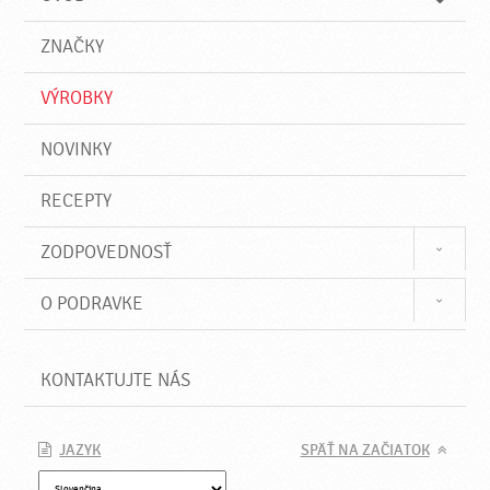
n
d
i
a
e
ZNAČKY
ť
VÝROBKY
NOVINKY
RECEPTY
ZODPOVEDNOSŤ
O PODRAVKE
KONTAKTUJTE NÁS
JAZYK
SPÄŤ NA ZAČIATOK