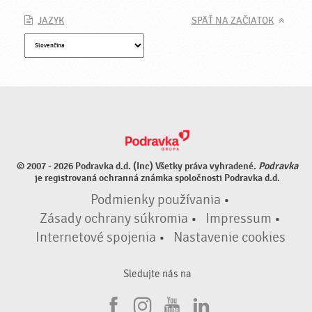
JAZYK
SPÄŤ NA ZAČIATOK
© 2007 - 2026 Podravka d.d. (Inc) Všetky práva vyhradené.
Podravka
je registrovaná ochranná známka spoločnosti Podravka d.d.
Podmienky používania
•
Zásady ochrany súkromia
•
Impressum
•
Internetové spojenia
•
Nastavenie cookies
Sledujte nás na
F
I
Y
L