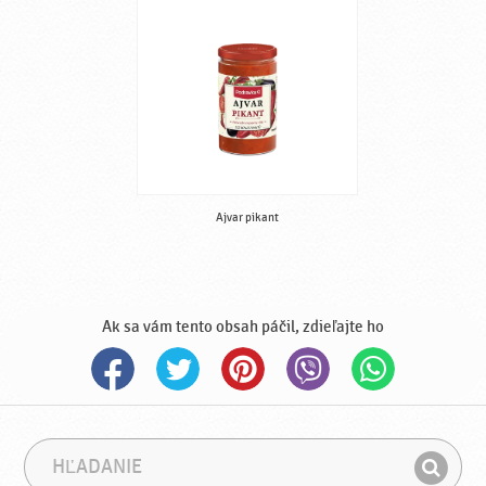
Ajvar pikant
Ak sa vám tento obsah páčil, zdieľajte ho
H
F
ľ
r