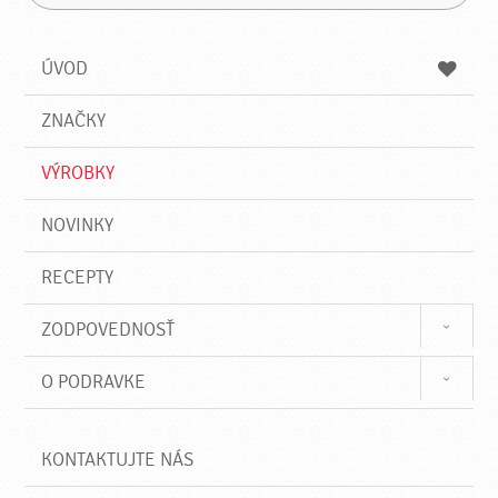
H
a
á
ľ
d
z
a
a
a
ÚVOD
n
d
i
a
e
ZNAČKY
ť
VÝROBKY
NOVINKY
RECEPTY
ZODPOVEDNOSŤ
O PODRAVKE
KONTAKTUJTE NÁS