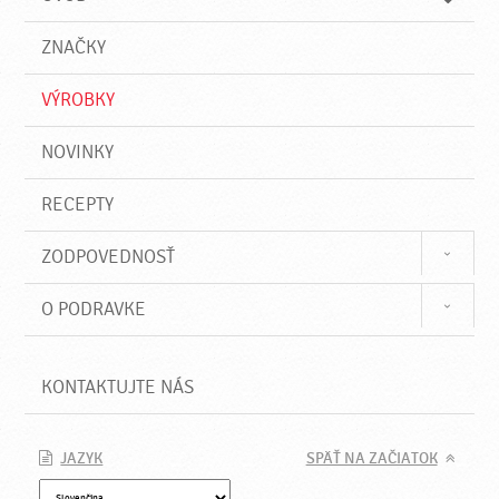
n
d
i
a
e
ZNAČKY
ť
VÝROBKY
NOVINKY
RECEPTY
ZODPOVEDNOSŤ
O PODRAVKE
KONTAKTUJTE NÁS
JAZYK
SPÄŤ NA ZAČIATOK