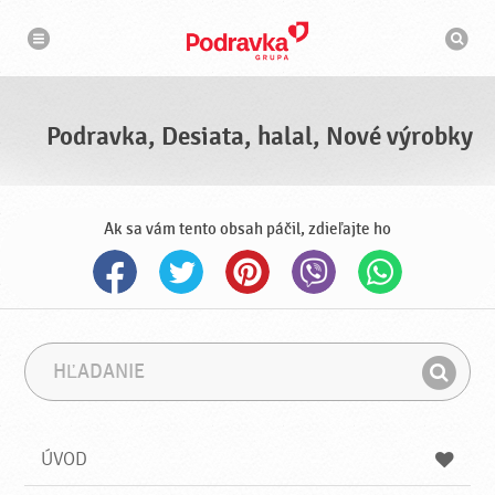
N
V
a
y
v
h
i
g
ľ
á
a
c
d
i
á
a
Podravka, Desiata, halal, Nové výrobky
v
a
č
Ak sa vám tento obsah páčil, zdieľajte ho
H
F
ľ
r
H
a
á
ľ
d
z
a
a
a
ÚVOD
n
d
i