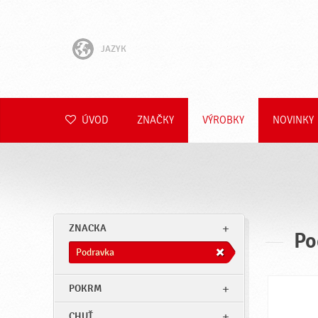
JAZYK
English
Hrvatski
ÚVOD
ZNAČKY
VÝROBKY
NOVINKY
Slovenščina
Čeština
Polski
ZNACKA
Po
Română
Podravka
Deutsch
POKRM
CHUŤ