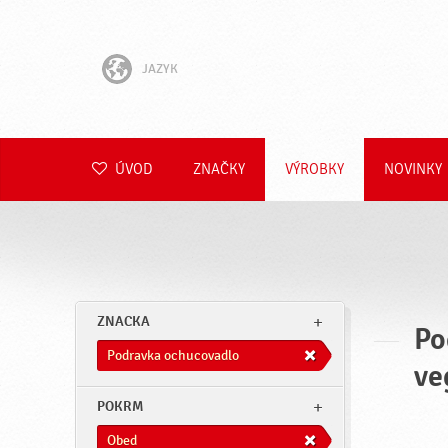
JAZYK
English
Hrvatski
ÚVOD
ZNAČKY
VÝROBKY
NOVINKY
Slovenščina
Čeština
Polski
ZNACKA
Po
Română
Podravka ochucovadlo
ve
Deutsch
POKRM
Obed