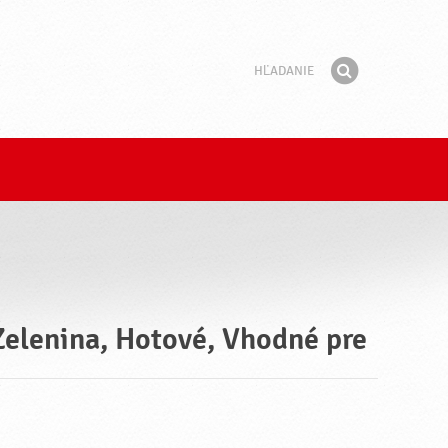
Hľadanie
Fráza
Hľadať
Zelenina, Hotové, Vhodné pre