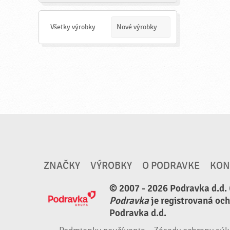
a
d
a
Všetky výrobky
Nové výrobky
ť
ZNAČKY
VÝROBKY
O PODRAVKE
KON
© 2007 - 2026 Podravka d.d. 
Podravka
je registrovaná oc
Podravka d.d.