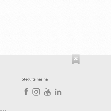
Sledujte nás na
I
F
n
Y
L