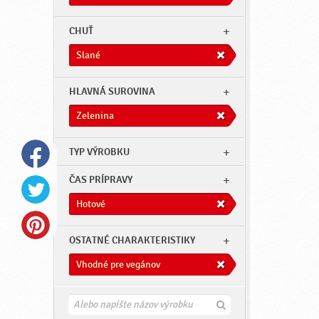
CHUŤ
Slané
HLAVNÁ SUROVINA
Zelenina
TYP VÝROBKU
ČAS PRÍPRAVY
Hotové
OSTATNÉ CHARAKTERISTIKY
Vhodné pre vegánov
H
ľ