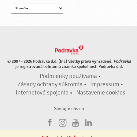
© 2007 - 2026 Podravka d.d. (Inc) Všetky práva vyhradené.
Podravka
je registrovaná ochranná známka spoločnosti Podravka d.d.
Podmienky používania
•
Zásady ochrany súkromia
•
Impressum
•
Internetové spojenia
•
Nastavenie cookies
Sledujte nás na
F
I
Y
L
a
n
o
i