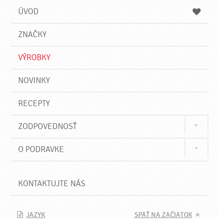
a
a
a
ÚVOD
n
d
i
a
e
ZNAČKY
ť
VÝROBKY
NOVINKY
RECEPTY
ZODPOVEDNOSŤ
O PODRAVKE
KONTAKTUJTE NÁS
JAZYK
SPÄŤ NA ZAČIATOK