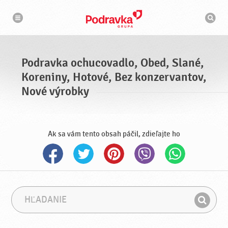
N
V
a
y
v
h
i
g
ľ
á
a
c
d
i
á
a
Podravka ochucovadlo, Obed, Slané,
v
a
Koreniny, Hotové, Bez konzervantov,
č
Nové výrobky
Ak sa vám tento obsah páčil, zdieľajte ho
H
F
ľ
r
H
a
á
ľ
d
z