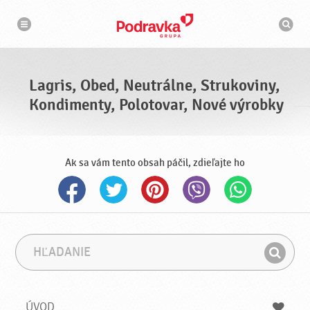
N
V
a
y
v
h
i
g
ľ
á
a
c
d
i
á
a
Lagris, Obed, Neutrálne, Strukoviny,
v
a
Kondimenty, Polotovar, Nové výrobky
č
Ak sa vám tento obsah páčil, zdieľajte ho
H
F
ľ
r
H
a
á
ľ
d
z
a
a
a
ÚVOD