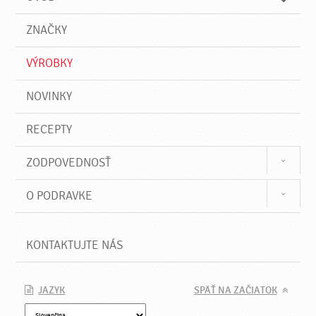
n
d
i
a
e
ZNAČKY
ť
VÝROBKY
NOVINKY
RECEPTY
ZODPOVEDNOSŤ
O PODRAVKE
KONTAKTUJTE NÁS
JAZYK
SPÄŤ NA ZAČIATOK