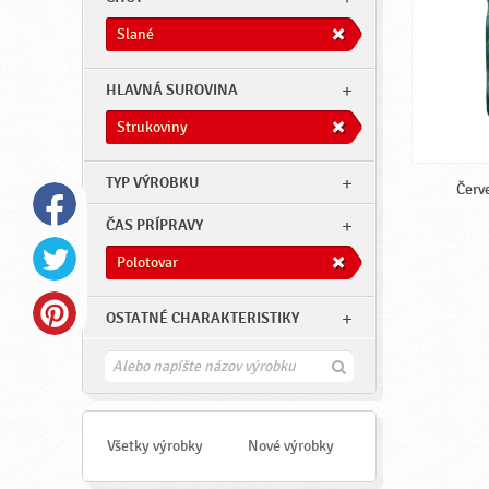
Slané
HLAVNÁ SUROVINA
Strukoviny
TYP VÝROBKU
Červ
ČAS PRÍPRAVY
Polotovar
OSTATNÉ CHARAKTERISTIKY
H
ľ
a
d
a
Všetky výrobky
Nové výrobky
ť