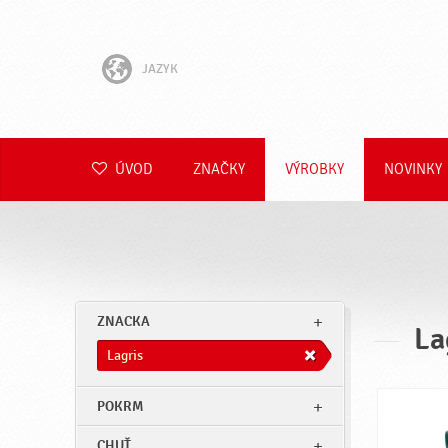
JAZYK
English
Hrvatski
ÚVOD
ZNAČKY
VÝROBKY
NOVINKY
Slovenščina
Čeština
Polski
ZNACKA
La
Română
Lagris
Deutsch
POKRM
CHUŤ