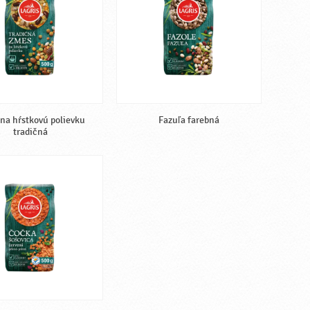
na hŕstkovú polievku
Fazuľa farebná
tradičná