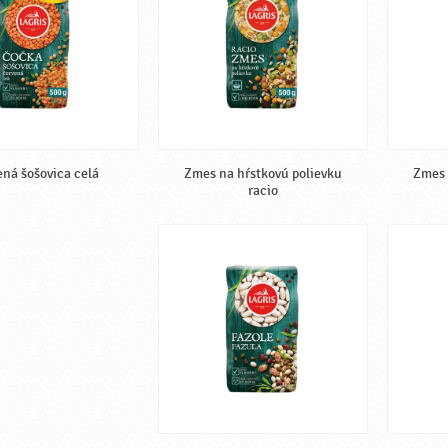
ená šošovica celá
Zmes na hŕstkovú polievku
Zmes 
racio