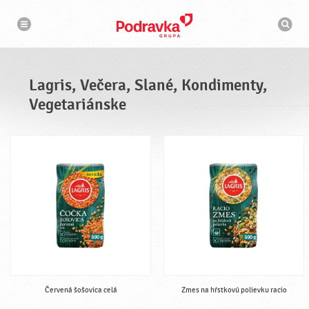
N
V
a
y
v
h
i
g
ľ
á
a
c
d
i
á
a
Lagris, Večera, Slané, Kondimenty,
v
a
Vegetariánske
č
Červená šošovica celá
Zmes na hŕstkovú polievku racio