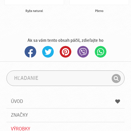
Ryža natural
Pšeno
Ak sa vám tento obsah páčil, zdieľajte ho
H
F
ľ
r
H
a
á
ľ
d
z
a
a
a
ÚVOD
n
d
i
a
e
ZNAČKY
ť
VÝROBKY