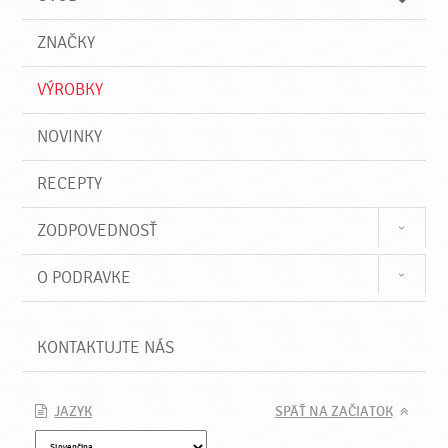
n
d
i
a
e
ZNAČKY
ť
VÝROBKY
NOVINKY
RECEPTY
ZODPOVEDNOSŤ
O PODRAVKE
KONTAKTUJTE NÁS
JAZYK
SPÄŤ NA ZAČIATOK