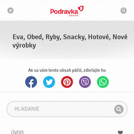
N
V
a
y
v
h
i
g
ľ
á
a
c
d
i
á
a
Eva, Obed, Ryby, Snacky, Hotové, Nové
v
a
výrobky
č
Ak sa vám tento obsah páčil, zdieľajte ho
H
F
ľ
r
H
a
á
ľ
d
z
a
a
a
ÚVOD