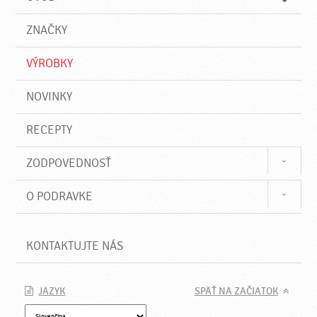
n
d
i
a
e
ZNAČKY
ť
VÝROBKY
NOVINKY
RECEPTY
ZODPOVEDNOSŤ
O PODRAVKE
KONTAKTUJTE NÁS
JAZYK
SPÄŤ NA ZAČIATOK