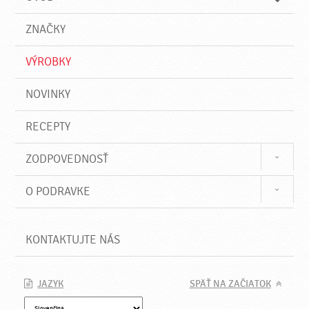
n
d
i
a
e
ZNAČKY
ť
VÝROBKY
NOVINKY
RECEPTY
ZODPOVEDNOSŤ
O PODRAVKE
KONTAKTUJTE NÁS
JAZYK
SPÄŤ NA ZAČIATOK