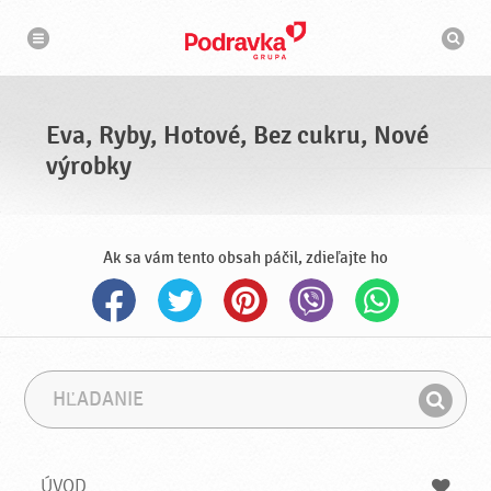
N
V
a
y
v
h
i
g
ľ
á
a
c
d
i
á
a
Eva, Ryby, Hotové, Bez cukru, Nové
v
a
výrobky
č
Ak sa vám tento obsah páčil, zdieľajte ho
H
F
ľ
r
H
a
á
ľ
d
z
a
a
a
ÚVOD