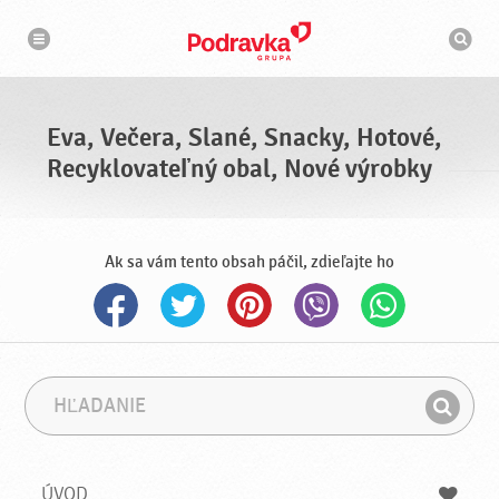
N
V
a
y
v
h
i
g
ľ
á
a
c
d
i
á
a
Eva, Večera, Slané, Snacky, Hotové,
v
a
Recyklovateľný obal, Nové výrobky
č
Ak sa vám tento obsah páčil, zdieľajte ho
H
F
ľ
r
H
a
á
ľ
d
z
a
a
a
ÚVOD