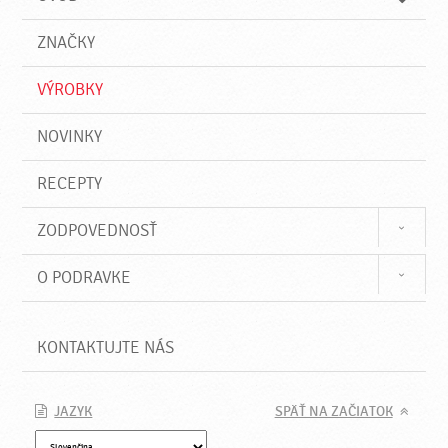
n
d
i
a
e
ZNAČKY
ť
VÝROBKY
NOVINKY
RECEPTY
ZODPOVEDNOSŤ
O PODRAVKE
KONTAKTUJTE NÁS
JAZYK
SPÄŤ NA ZAČIATOK