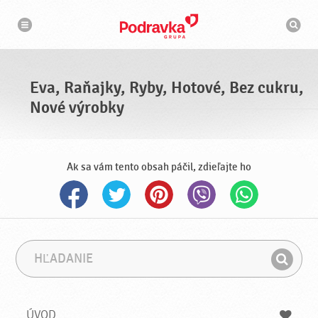
N
V
a
y
v
h
i
g
ľ
á
a
c
d
i
á
a
Eva, Raňajky, Ryby, Hotové, Bez cukru,
v
a
Nové výrobky
č
Ak sa vám tento obsah páčil, zdieľajte ho
H
F
ľ
r
H
a
á
ľ
d
z
a
a
a
ÚVOD