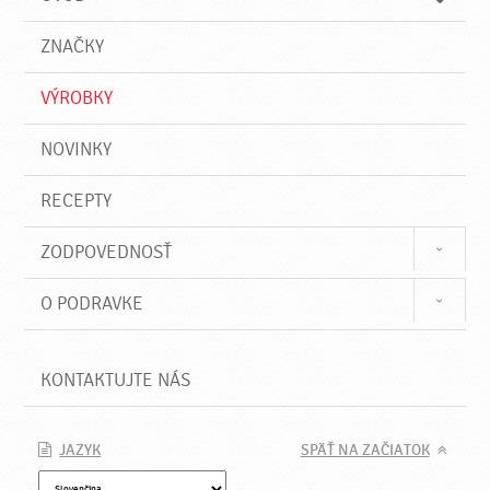
n
d
i
a
e
ZNAČKY
ť
VÝROBKY
NOVINKY
RECEPTY
ZODPOVEDNOSŤ
O PODRAVKE
KONTAKTUJTE NÁS
JAZYK
SPÄŤ NA ZAČIATOK