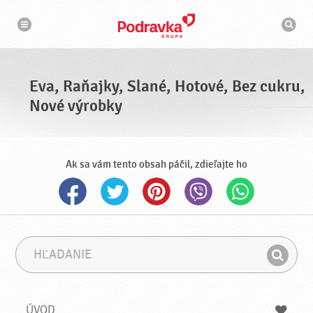
N
V
a
y
v
h
i
g
ľ
á
a
c
d
i
á
a
Eva, Raňajky, Slané, Hotové, Bez cukru,
v
a
Nové výrobky
č
Ak sa vám tento obsah páčil, zdieľajte ho
H
F
ľ
r
H
a
á
ľ
d
z
a
a
a
ÚVOD