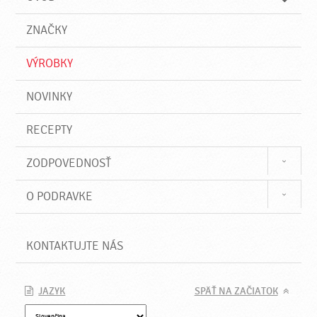
n
d
i
a
e
ZNAČKY
ť
VÝROBKY
NOVINKY
RECEPTY
ZODPOVEDNOSŤ
O PODRAVKE
KONTAKTUJTE NÁS
JAZYK
SPÄŤ NA ZAČIATOK