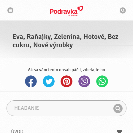
N
V
a
y
v
h
i
g
ľ
á
a
c
d
i
á
a
Eva, Raňajky, Zelenina, Hotové, Bez
v
a
cukru, Nové výrobky
č
Ak sa vám tento obsah páčil, zdieľajte ho
H
F
ľ
r
H
a
á
ľ
d
z
a
a
a
ÚVOD