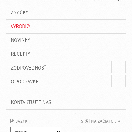
n
d
i
a
e
ZNAČKY
ť
VÝROBKY
NOVINKY
RECEPTY
ZODPOVEDNOSŤ
O PODRAVKE
KONTAKTUJTE NÁS
JAZYK
SPÄŤ NA ZAČIATOK