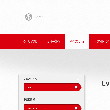
JAZYK
English
Hrvatski
ÚVOD
ZNAČKY
VÝROBKY
NOVINKY
Slovenščina
Čeština
Polski
ZNACKA
Ev
Română
Eva
Deutsch
POKRM
Desiata