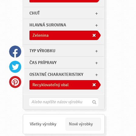
CHUŤ
HLAVNÁ SUROVINA
Zelenina
TYP VÝROBKU
ČAS PRÍPRAVY
OSTATNÉ CHARAKTERISTIKY
Recyklovateľný obal
H
ľ
a
d
a
Všetky výrobky
Nové výrobky
ť