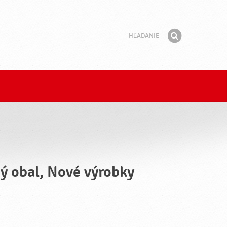
Hľadanie
Fráza
Hľadať
ný obal, Nové výrobky