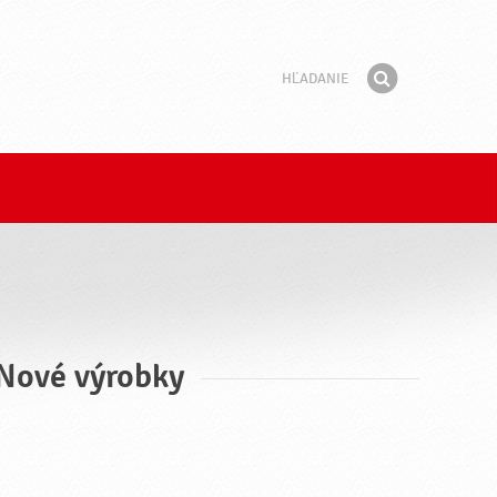
Hľadanie
Fráza
Hľadať
 Nové výrobky