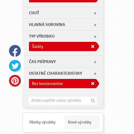
CHUŤ
HLAVNÁ SUROVINA
TYP VÝROBKU
Šaláty
ČAS PRÍPRAVY
OSTATNÉ CHARAKTERISTIKY
Bez konzervantov
H
ľ
a
d
a
Všetky výrobky
Nové výrobky
ť