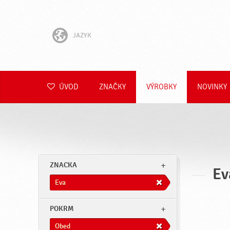
JAZYK
English
Hrvatski
ÚVOD
ZNAČKY
VÝROBKY
NOVINKY
Slovenščina
Čeština
Polski
ZNACKA
Ev
Română
Eva
Deutsch
POKRM
Obed